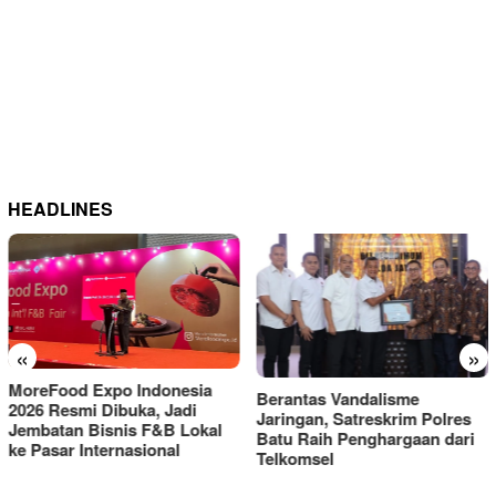
HEADLINES
«
»
Berantas Vandalisme
RM OG Alami Kenaikan
Jaringan, Satreskrim Polres
Omset di Porprov IX Jatim
Batu Raih Penghargaan dari
2025
Telkomsel