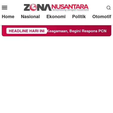
Mobile
Menu
Home
Nasional
Ekonomi
Politik
Otomotif
M Ikuti Kegiatan Keagamaan, Begini Respons PCNU dan Kampu
HEADLINE HARI INI