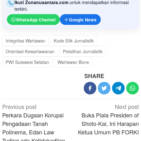
Ikuti Zonanusantara.com
untuk mendapatkan informasi
terkini.
WhatsApp Channel
Google News
Integritas Wartawan
Kode Etik Jurnalistik
Orientasi Kewartawanan
Pelatihan Jurnalistik
PWI Sulawesi Selatan
Wartawan Bone
SHARE
Post
Previous post
Next post
navigation
Perkara Dugaan Korupsi
Buka Piala Presiden of
Pengadaan Tanah
Shoto-Kai, Ini Harapan
Polinema, Edan Law
Ketua Umum PB FORKI
Tuding ada Ketidakadilan