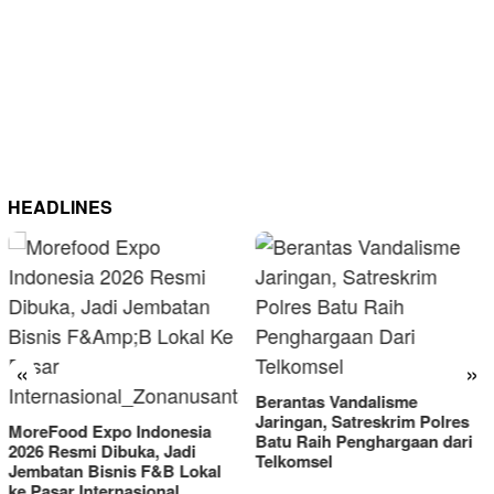
HEADLINES
«
»
Berantas Vandalisme
RM OG Alami Kenaikan
Jaringan, Satreskrim Polres
Omset di Porprov IX Jatim
Batu Raih Penghargaan dari
2025
Telkomsel