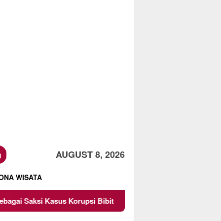
h
AUGUST 8, 2026
ONA WISATA
 Kasus Korupsi Bibit Nanas Sulsel Rp 52,4 Miliar
Pemk