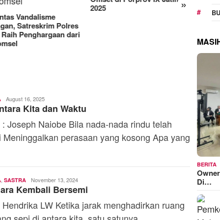
»
Manjakan Pelanggan,
RAT K
BU
Indosat Luncurkan IM3
Sejaht
Platinum dengan Sentuhan
Kemen
AI dalam Tiap Fiturnya
Model
MASI
Admin
August 16, 2025
A
ntara Kita dan Waktu
 : Joseph Naiobe Bila nada-nada rindu telah
i Meninggalkan perasaan yang kosong Apa yang
BERITA
Owner
,
Admin
November 13, 2024
Di…
A
SASTRA
ara Kembali Bersemi
 Hendrika LW Ketika jarak menghadirkan ruang
ang sepi di antara kita, satu satunya
.