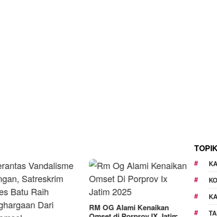
TOPI
KA
K
K
G Alami Kenaikan
TA
t di Porprov IX Jatim