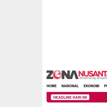
Skip
to
content
HOME
NASIONAL
EKONOMI
P
HEADLINE HARI INI