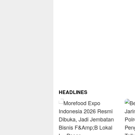
HEADLINES
RM O
Omse