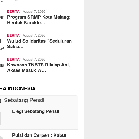
August 7, 2026
BERITA
Program SRMP Kota Malang:
Bentuk Karakte…
August 7, 2026
BERITA
Wujud Solidaritas “Seduluran
Sakla…
August 7, 2026
BERITA
Kawasan TNBTS Dilalap Api,
Akses Masuk W…
RA INDONESIA
1
Elegi Sebatang Pensil
Puisi dan Cerpen : Kabut