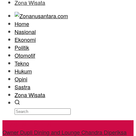
Zona Wisata
Home
Nasional
Ekonomi
Politik
Otomotif
Tekno
Hukum
Opini
Sastra
Zona Wisata
HEADLINE HARI INI
Owner Dupli Dining and Lounge Chandra Diperiksa