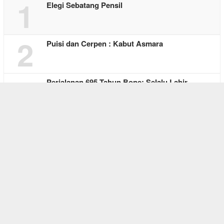
1
Elegi Sebatang Pensil
2
Puisi dan Cerpen : Kabut Asmara
3
Perjalanan 695 Tahun Bone: Selalu Lahir …
4
Cinta di Antara Kesunyian
5
Falen Kebo, Pelita Harapan Bagi yang Keh…