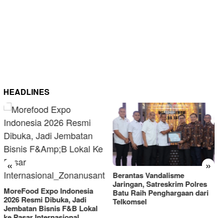
HEADLINES
«
»
Berantas Vandalisme
RM OG Alami Kenaikan
Jaringan, Satreskrim Polres
Omset di Porprov IX Jatim
Batu Raih Penghargaan dari
2025
Telkomsel