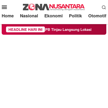
Mobile
Menu
Home
Nasional
Ekonomi
Politik
Otomotif
n Malang, Kepala BNPB Tinjau Langsung Lokasi
HEADLINE HARI INI
Proyek 