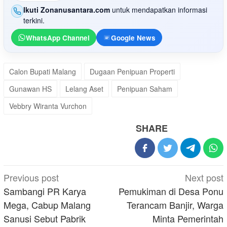
Ikuti Zonanusantara.com
untuk mendapatkan informasi
terkini.
WhatsApp Channel
Google News
Calon Bupati Malang
Dugaan Penipuan Properti
Gunawan HS
Lelang Aset
Penipuan Saham
Vebbry Wiranta Vurchon
SHARE
Post
Previous post
Next post
navigation
Sambangi PR Karya
Pemukiman di Desa Ponu
Mega, Cabup Malang
Terancam Banjir, Warga
Sanusi Sebut Pabrik
Minta Pemerintah