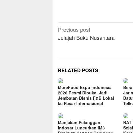
Post
Previous post
navigation
Jelajah Buku Nusantara
RELATED POSTS
MoreFood Expo Indonesia
Bera
2026 Resmi Dibuka, Jadi
Jari
Jembatan Bisnis F&B Lokal
Batu
ke Pasar Internasional
Telk
Manjakan Pelanggan,
RAT 
Indosat Luncurkan IM3
Seja