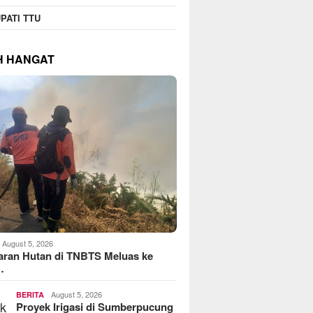
PATI TTU
H HANGAT
August 5, 2026
aran Hutan di TNBTS Meluas ke
…
August 5, 2026
BERITA
Proyek Irigasi di Sumberpucung