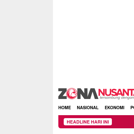
Skip
to
content
HOME
NASIONAL
EKONOMI
P
HEADLINE HARI INI
K