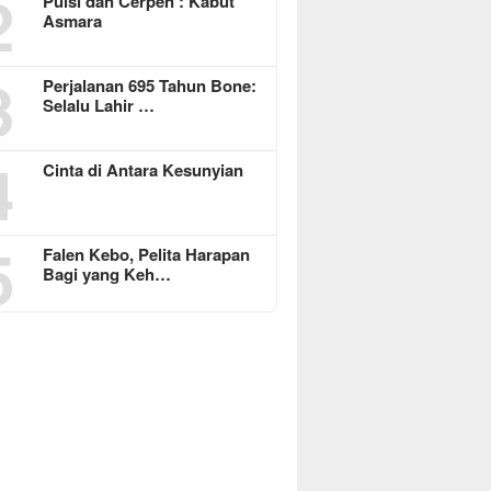
2
Puisi dan Cerpen : Kabut
Asmara
3
Perjalanan 695 Tahun Bone:
Selalu Lahir …
4
Cinta di Antara Kesunyian
5
Falen Kebo, Pelita Harapan
Bagi yang Keh…