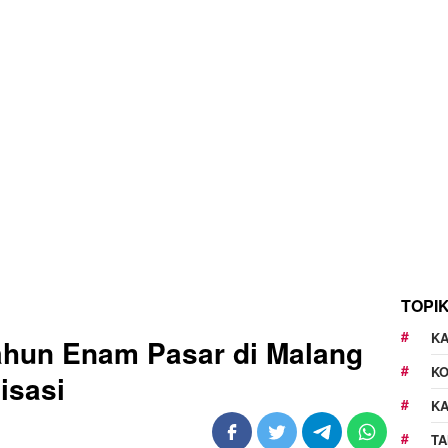
TOPI
KA
ahun Enam Pasar di Malang
K
isasi
K
TA