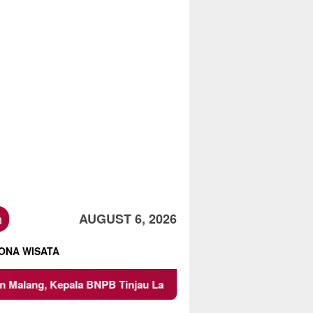
h
AUGUST 6, 2026
ONA WISATA
, Kepala BNPB Tinjau Langsung Lokasi
Proyek Irigasi 