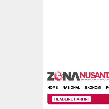
Skip
to
content
HOME
NASIONAL
EKONOMI
P
HEADLINE HARI INI
Owner Dupli Di