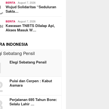
August 7, 2026
BERITA
Wujud Solidaritas “Seduluran
Sakla…
August 7, 2026
BERITA
Kawasan TNBTS Dilalap Api,
Akses Masuk W…
RA INDONESIA
1
Elegi Sebatang Pensil
2
Puisi dan Cerpen : Kabut
Asmara
3
Perjalanan 695 Tahun Bone:
Selalu Lahir …