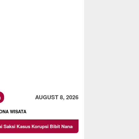
h
AUGUST 8, 2026
ONA WISATA
Bibit Nanas Sulsel Rp 52,4 Miliar
Pemkot Malang Diing