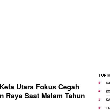
TOPI
KA
Kefa Utara Fokus Cegah
K
an Raya Saat Malam Tahun
K
TA