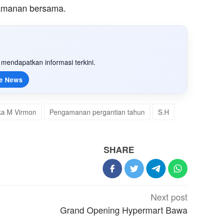
keamanan bersama.
mendapatkan informasi terkini.
e News
ka M Virmon
Pengamanan pergantian tahun
S.H
SHARE
Next post
Grand Opening Hypermart Bawa