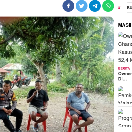
BU
MASI
BERITA
Owner
Di…