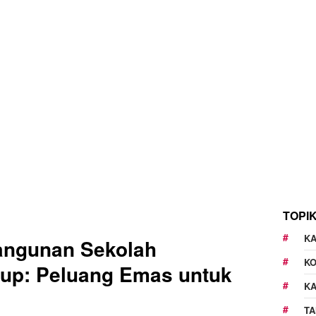
TOPI
KA
angunan Sekolah
K
up: Peluang Emas untuk
K
TA