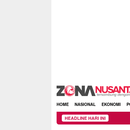
Skip
to
content
HOME
NASIONAL
EKONOMI
P
HEADLINE HARI INI
DP