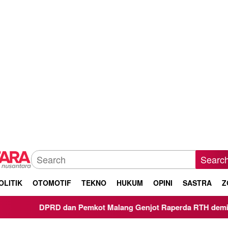
Searc
OLITIK
OTOMOTIF
TEKNO
HUKUM
OPINI
SASTRA
Z
RD dan Pemkot Malang Genjot Raperda RTH demi Target 30 Per