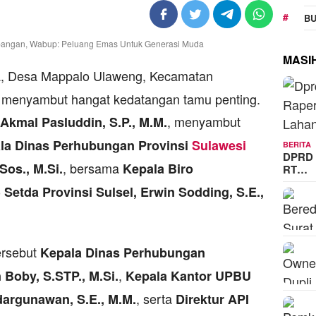
BU
MASI
a, Desa Mappalo Ulaweng, Kecamatan
 menyambut hangat kedatangan tamu penting.
, menyambut
 Akmal Pasluddin, S.P., M.M.
la Dinas Perhubungan Provinsi
Sulawesi
BERITA
DPRD 
, bersama
Sos., M.Si.
Kepala Biro
RT…
Setda Provinsi Sulsel, Erwin Sodding, S.E.,
ersebut
Kepala Dinas Perhubungan
,
Boby, S.STP., M.Si.
Kepala Kantor UPBU
, serta
dargunawan, S.E., M.M.
Direktur API