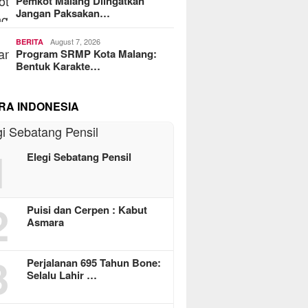
Pemkot Malang Diingatkan
Jangan Paksakan…
August 7, 2026
BERITA
Program SRMP Kota Malang:
Bentuk Karakte…
RA INDONESIA
1
Elegi Sebatang Pensil
2
Puisi dan Cerpen : Kabut
Asmara
3
Perjalanan 695 Tahun Bone:
Selalu Lahir …