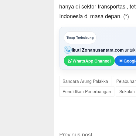
hanya di sektor transportasi, t
Indonesia di masa depan. (*)
Tetap Terhubung
Ikuti Zonanusantara.com
untuk 
WhatsApp Channel
Googl
Bandara Arung Palakka
Pelabuhan
Pendidikan Penerbangan
Sekolah
Post
Previous post