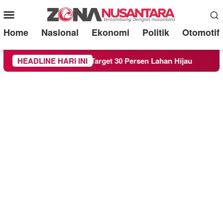
Mobile
Menu
Home
Nasional
Ekonomi
Politik
Otomotif
da RTH demi Target 30 Persen Lahan Hijau
HEADLINE HARI INI
Beredar Su