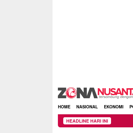
Skip
to
content
HOME
NASIONAL
EKONOMI
P
HEADLINE HARI INI
Kebakaran 