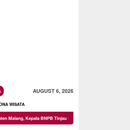
h
AUGUST 6, 2026
ONA WISATA
BNPB Tinjau Langsung Lokasi
Proyek Irigasi di Sumber