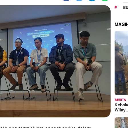
BU
MASI
BERITA
Kebak
Wilay
y Malang tampaknya sangat serius dalam