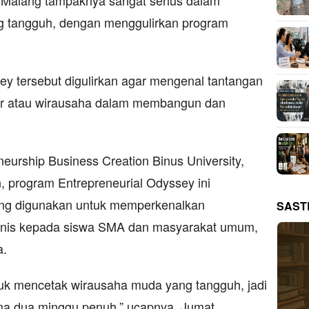
 tangguh, dengan menggulirkan program
ey tersebut digulirkan agar mengenal tantangan
eur atau wirausaha dalam membangun dan
eurship Business Creation Binus University,
n, program Entrepreneurial Odyssey ini
ng digunakan untuk memperkenalkan
SAST
isnis kepada siswa SMA dan masyarakat umum,
a.
tuk mencetak wirausaha muda yang tangguh, jadi
ama dua minggu penuh,” ucapnya, Jumat