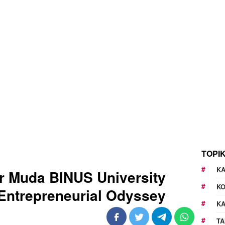
TOPI
KA
r Muda BINUS University
K
Entrepreneurial Odyssey
K
TA