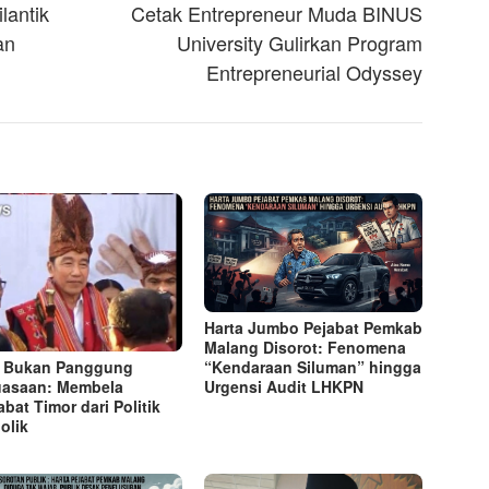
lantik
Cetak Entrepreneur Muda BINUS
an
University Gulirkan Program
Entrepreneurial Odyssey
Harta Jumbo Pejabat Pemkab
Malang Disorot: Fenomena
“Kendaraan Siluman” hingga
 Bukan Panggung
Urgensi Audit LHKPN
asaan: Membela
abat Timor dari Politik
olik