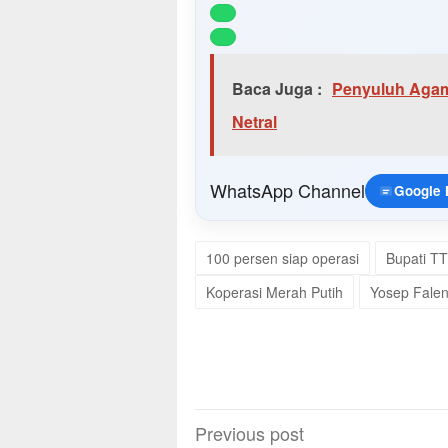
Baca Juga :
Penyuluh Agam
Netral
WhatsApp Channel
Google
100 persen siap operasi
Bupati T
Koperasi Merah Putih
Yosep Falen
Post
Previous post