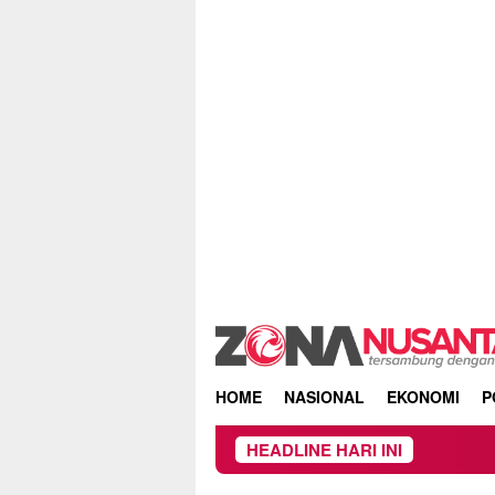
Skip
to
content
HOME
NASIONAL
EKONOMI
P
HEADLINE HARI INI
Mencari 