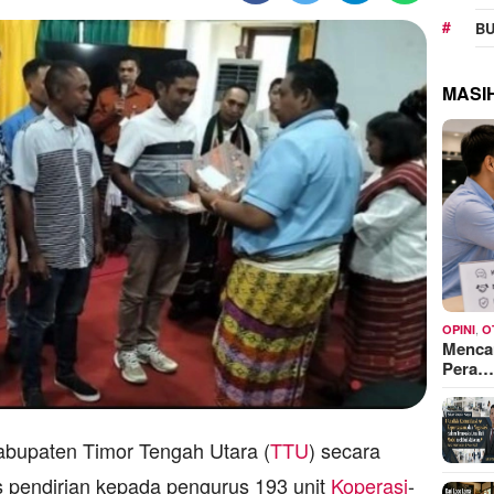
BU
MASI
,
OPINI
O
Mencar
Pera
upaten Timor Tengah Utara (
TTU
) secara
s pendirian kepada pengurus 193 unit
Koperasi
-