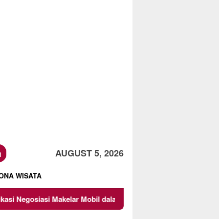
h
AUGUST 5, 2026
ONA WISATA
lar Mobil dalam Membangun Kesepakatan Bisnis
Bukan Se