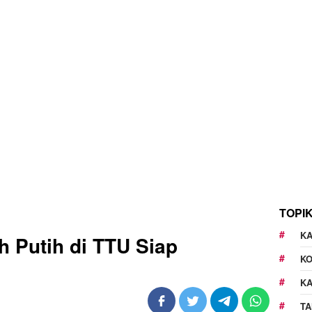
TOPI
KA
h Putih di TTU Siap
K
K
TA