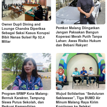
Owner Dupli Dining and
Pemkot Malang Diingatkan
Lounge Chandra Diperiksa
Jangan Paksakan Bangun
Sebagai Saksi Kasus Korupsi
Koperasi Merah Putih Tanpa
Bibit Nanas Sulsel Rp 52,4
Lahan: Awas Risiko Hukum
Miliar
dan Bebani Rakyat!
Program SRMP Kota Malang:
Wujud Solidaritas “Seduluran
Bentuk Karakter, Tampung
Saklawase”, Tiga BUMD Air
Siswa Putus Sekolah, dan
Minum Malang Raya Kirim
Perkuat Kemandirian
Kontingen ke Seleksi