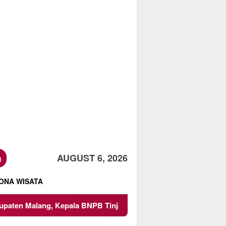
h
AUGUST 6, 2026
ONA WISATA
a BNPB Tinjau Langsung Lokasi
Proyek Irigasi di Sumb