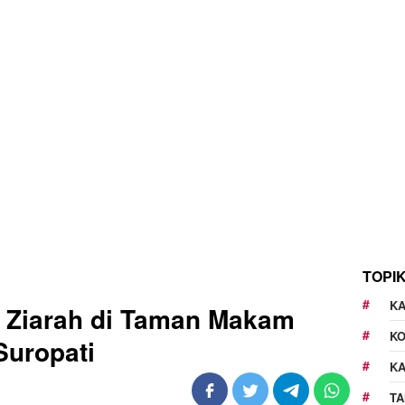
TOPI
KA
g Ziarah di Taman Makam
K
Suropati
K
TA