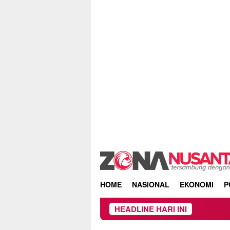
Skip
to
content
HOME
NASIONAL
EKONOMI
P
HEADLINE HARI INI
Kebakara