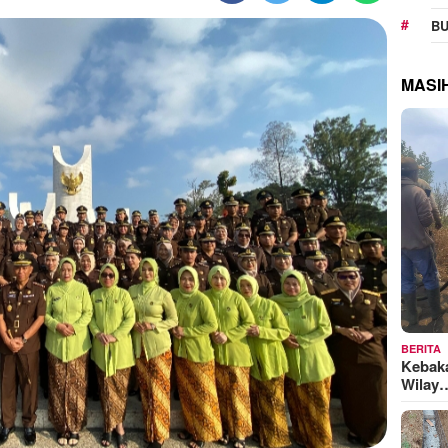
BU
MASI
BERITA
Kebak
Wilay