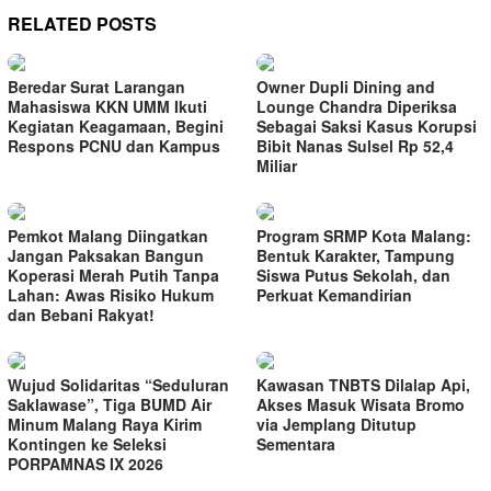
RELATED POSTS
Beredar Surat Larangan
Owner Dupli Dining and
Mahasiswa KKN UMM Ikuti
Lounge Chandra Diperiksa
Kegiatan Keagamaan, Begini
Sebagai Saksi Kasus Korupsi
Respons PCNU dan Kampus
Bibit Nanas Sulsel Rp 52,4
Miliar
Pemkot Malang Diingatkan
Program SRMP Kota Malang:
Jangan Paksakan Bangun
Bentuk Karakter, Tampung
Koperasi Merah Putih Tanpa
Siswa Putus Sekolah, dan
Lahan: Awas Risiko Hukum
Perkuat Kemandirian
dan Bebani Rakyat!
Wujud Solidaritas “Seduluran
Kawasan TNBTS Dilalap Api,
Saklawase”, Tiga BUMD Air
Akses Masuk Wisata Bromo
Minum Malang Raya Kirim
via Jemplang Ditutup
Kontingen ke Seleksi
Sementara
PORPAMNAS IX 2026