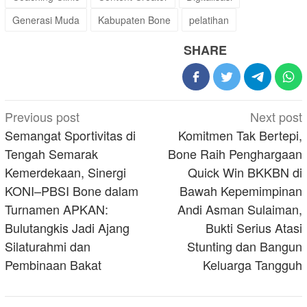
Generasi Muda
Kabupaten Bone
pelatihan
SHARE
Post
Previous post
Next post
navigation
Semangat Sportivitas di
Komitmen Tak Bertepi,
Tengah Semarak
Bone Raih Penghargaan
Kemerdekaan, Sinergi
Quick Win BKKBN di
KONI–PBSI Bone dalam
Bawah Kepemimpinan
Turnamen APKAN:
Andi Asman Sulaiman,
Bulutangkis Jadi Ajang
Bukti Serius Atasi
Silaturahmi dan
Stunting dan Bangun
Pembinaan Bakat
Keluarga Tangguh