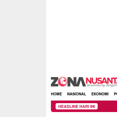
Skip
to
content
HOME
NASIONAL
EKONOMI
P
HEADLINE HARI INI
Kebakaran Huta