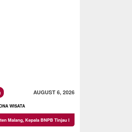
h
AUGUST 6, 2026
ONA WISATA
 Tinjau Langsung Lokasi
Proyek Irigasi di Sumberpucu