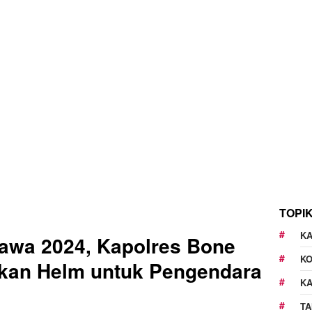
TOPI
KA
lawa 2024, Kapolres Bone
K
ikan Helm untuk Pengendara
K
TA