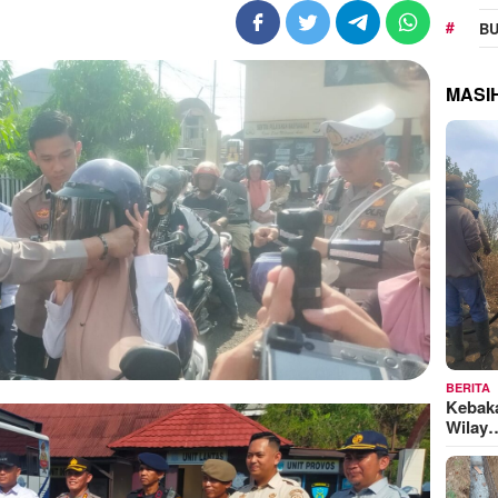
BU
MASI
BERITA
Kebak
Wilay