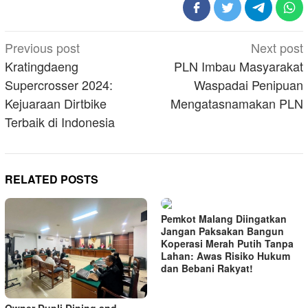
Post
Previous post
Next post
navigation
Kratingdaeng
PLN Imbau Masyarakat
Supercrosser 2024:
Waspadai Penipuan
Kejuaraan Dirtbike
Mengatasnamakan PLN
Terbaik di Indonesia
RELATED POSTS
Pemkot Malang Diingatkan
Jangan Paksakan Bangun
Koperasi Merah Putih Tanpa
Lahan: Awas Risiko Hukum
dan Bebani Rakyat!
Owner Dupli Dining and