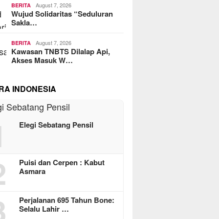
August 7, 2026
BERITA
Wujud Solidaritas “Seduluran
Sakla…
August 7, 2026
BERITA
Kawasan TNBTS Dilalap Api,
Akses Masuk W…
RA INDONESIA
1
Elegi Sebatang Pensil
2
Puisi dan Cerpen : Kabut
Asmara
3
Perjalanan 695 Tahun Bone:
Selalu Lahir …