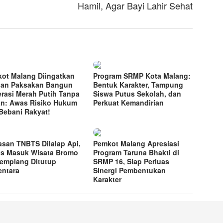
Hamil, Agar Bayi Lahir Sehat
ot Malang Diingatkan
Program SRMP Kota Malang:
an Paksakan Bangun
Bentuk Karakter, Tampung
rasi Merah Putih Tanpa
Siswa Putus Sekolah, dan
n: Awas Risiko Hukum
Perkuat Kemandirian
Bebani Rakyat!
san TNBTS Dilalap Api,
Pemkot Malang Apresiasi
s Masuk Wisata Bromo
Program Taruna Bhakti di
Jemplang Ditutup
SRMP 16, Siap Perluas
ntara
Sinergi Pembentukan
Karakter