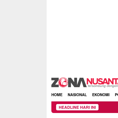
Skip
to
content
HOME
NASIONAL
EKONOMI
P
HEADLINE HARI INI
Owne