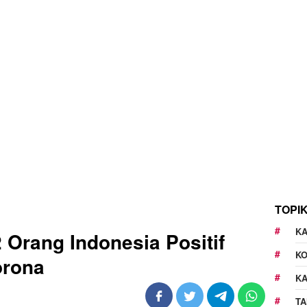
TOPI
KA
 Orang Indonesia Positif
K
orona
K
TA