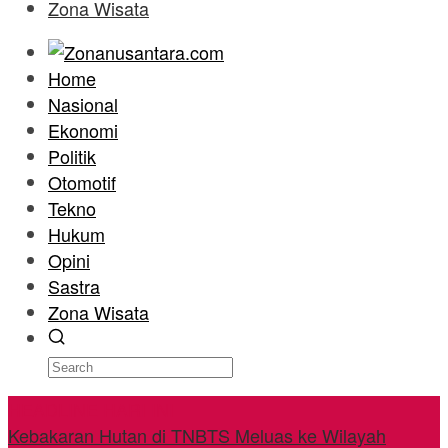
Zona Wisata
Home
Nasional
Ekonomi
Politik
Otomotif
Tekno
Hukum
Opini
Sastra
Zona Wisata
HEADLINE HARI INI
Kebakaran Hutan di TNBTS Meluas ke Wilayah