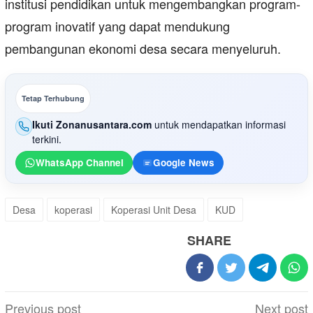
institusi pendidikan untuk mengembangkan program-
program inovatif yang dapat mendukung
pembangunan ekonomi desa secara menyeluruh.
Tetap Terhubung
Ikuti Zonanusantara.com
untuk mendapatkan informasi
terkini.
WhatsApp Channel
Google News
Desa
koperasi
Koperasi Unit Desa
KUD
SHARE
Post
Previous post
Next post