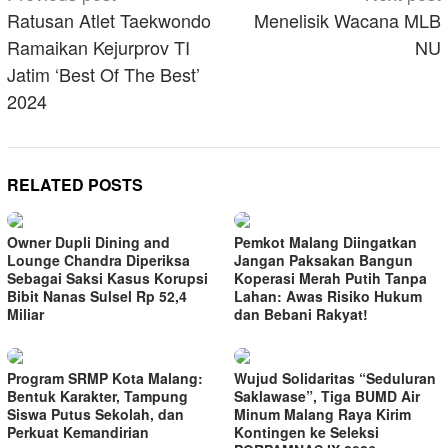
navigation
Ratusan Atlet Taekwondo
Menelisik Wacana MLB
Ramaikan Kejurprov TI
NU
Jatim ‘Best Of The Best’
2024
RELATED POSTS
Owner Dupli Dining and
Pemkot Malang Diingatkan
Lounge Chandra Diperiksa
Jangan Paksakan Bangun
Sebagai Saksi Kasus Korupsi
Koperasi Merah Putih Tanpa
Bibit Nanas Sulsel Rp 52,4
Lahan: Awas Risiko Hukum
Miliar
dan Bebani Rakyat!
Program SRMP Kota Malang:
Wujud Solidaritas “Seduluran
Bentuk Karakter, Tampung
Saklawase”, Tiga BUMD Air
Siswa Putus Sekolah, dan
Minum Malang Raya Kirim
Perkuat Kemandirian
Kontingen ke Seleksi