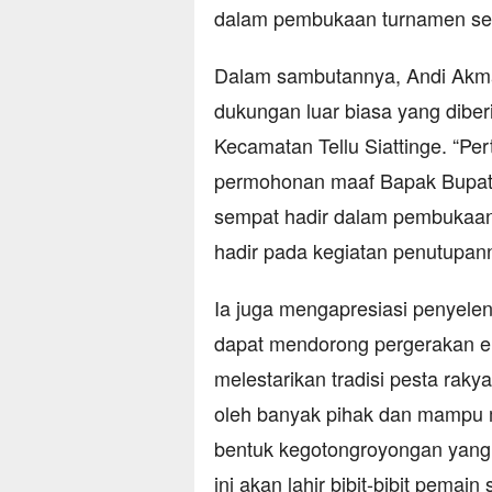
dalam pembukaan turnamen sep
Dalam sambutannya, Andi Akma
dukungan luar biasa yang dibe
Kecamatan Tellu Siattinge. “P
permohonan maaf Bapak Bupati 
sempat hadir dalam pembukaan 
hadir pada kegiatan penutupann
Ia juga mengapresiasi penyele
dapat mendorong pergerakan e
melestarikan tradisi pesta rak
oleh banyak pihak dan mampu m
bentuk kegotongroyongan yang h
ini akan lahir bibit-bibit pemain