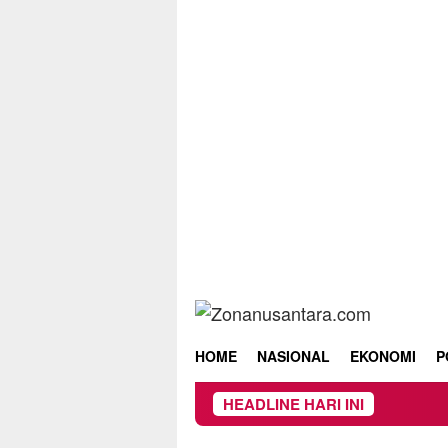
Skip
to
content
HOME
NASIONAL
EKONOMI
P
HEADLINE HARI INI
Owner Dupli D