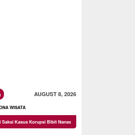
h
AUGUST 8, 2026
ONA WISATA
i Bibit Nanas Sulsel Rp 52,4 Miliar
Pemkot Malang Dii