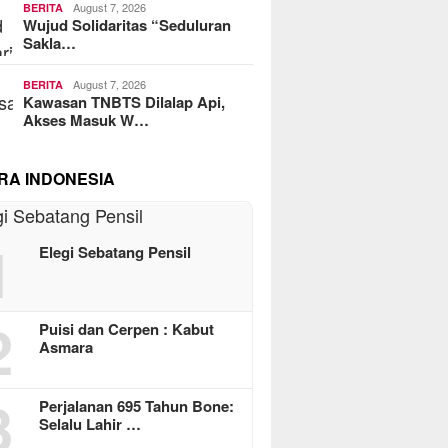
August 7, 2026
BERITA
Wujud Solidaritas “Seduluran
Sakla…
August 7, 2026
BERITA
Kawasan TNBTS Dilalap Api,
Akses Masuk W…
RA INDONESIA
1
Elegi Sebatang Pensil
2
Puisi dan Cerpen : Kabut
Asmara
3
Perjalanan 695 Tahun Bone:
Selalu Lahir …