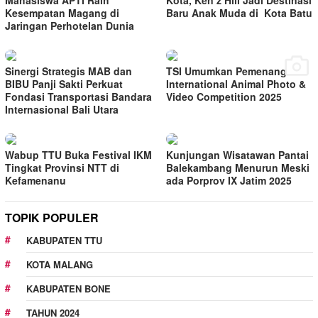
Mahasiswa APTI Raih
Kota, Ken’z Hill Jadi Destinasi
Kesempatan Magang di
Baru Anak Muda di Kota Batu
Jaringan Perhotelan Dunia
Sinergi Strategis MAB dan
TSI Umumkan Pemenang
BIBU Panji Sakti Perkuat
International Animal Photo &
Fondasi Transportasi Bandara
Video Competition 2025
Internasional Bali Utara
Wabup TTU Buka Festival IKM
Kunjungan Wisatawan Pantai
Tingkat Provinsi NTT di
Balekambang Menurun Meski
Kefamenanu
ada Porprov IX Jatim 2025
TOPIK POPULER
KABUPATEN TTU
KOTA MALANG
KABUPATEN BONE
TAHUN 2024