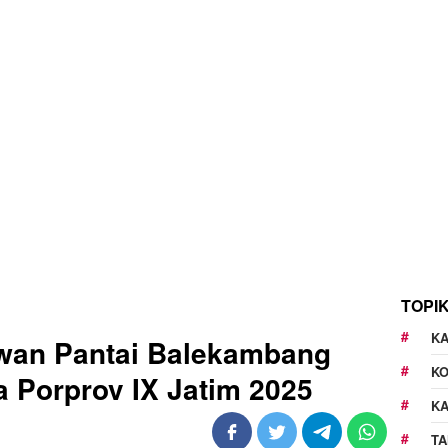
TOPI
KA
wan Pantai Balekambang
K
 Porprov IX Jatim 2025
K
TA