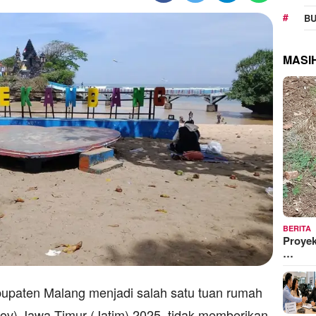
BU
MASI
BERITA
Proyek
…
upaten Malang menjadi salah satu tuan rumah
rov) Jawa Timur (Jatim) 2025, tidak memberikan