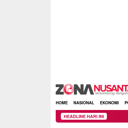
Skip
to
content
HOME
NASIONAL
EKONOMI
P
HEADLINE HARI INI
Proyek Irigasi di