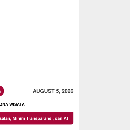
h
AUGUST 5, 2026
ONA WISATA
ansi, dan Abaikan K3
Mencari Titik Temu dalam Transak