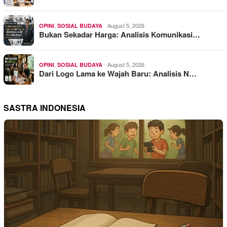
,
August 5, 2026
OPINI
SOSIAL BUDAYA
Bukan Sekadar Harga: Analisis Komunikasi…
,
August 5, 2026
OPINI
SOSIAL BUDAYA
Dari Logo Lama ke Wajah Baru: Analisis N…
SASTRA INDONESIA