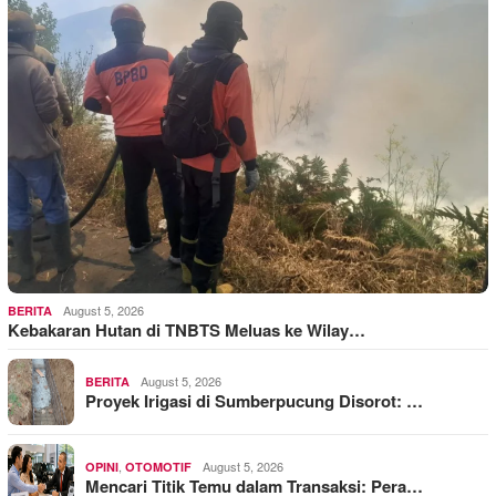
August 5, 2026
BERITA
Kebakaran Hutan di TNBTS Meluas ke Wilay…
August 5, 2026
BERITA
Proyek Irigasi di Sumberpucung Disorot: …
,
August 5, 2026
OPINI
OTOMOTIF
Mencari Titik Temu dalam Transaksi: Pera…