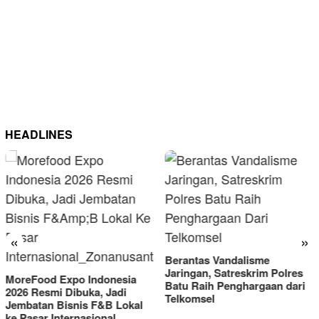
HEADLINES
«
»
Berantas Vandalisme
RM OG Alami Kenai
Jaringan, Satreskrim Polres
Omset di Porprov IX
onesia
Batu Raih Penghargaan dari
2025
Jadi
Telkomsel
B Lokal
al