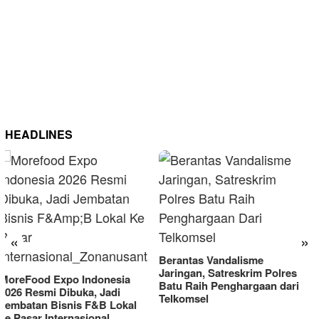
HEADLINES
«
»
Berantas Vandalisme
RM OG Alami Kenaikan
Jaringan, Satreskrim Polres
Omset di Porprov IX Jatim
Batu Raih Penghargaan dari
2025
Telkomsel