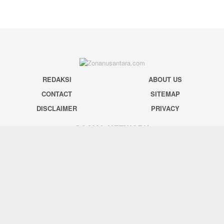
REDAKSI
ABOUT US
CONTACT
SITEMAP
DISCLAIMER
PRIVACY
SOCIAL NETWORK
Facebook
Twitter
Pinterest
Instagram
Youtube
Tiktok
© 2024 zonanusantara.com. All Rights Reserved.