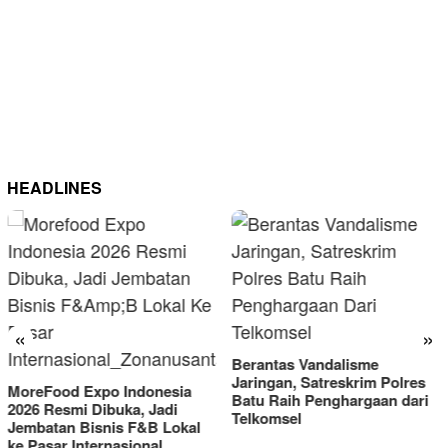
HEADLINES
«
»
Berantas Vandalisme
RM OG Alami Kenaikan
Jaringan, Satreskrim Polres
Omset di Porprov IX Jat
ia
Batu Raih Penghargaan dari
2025
Telkomsel
kal