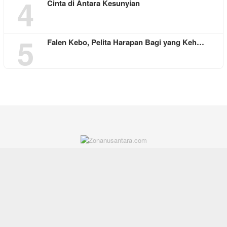
4
Cinta di Antara Kesunyian
5
Falen Kebo, Pelita Harapan Bagi yang Keh…
REDAKSI
ABOUT US
CONTACT
SITEMAP
DISCLAIMER
PRIVACY
SOCIAL NETWORK
Facebook
Twitter