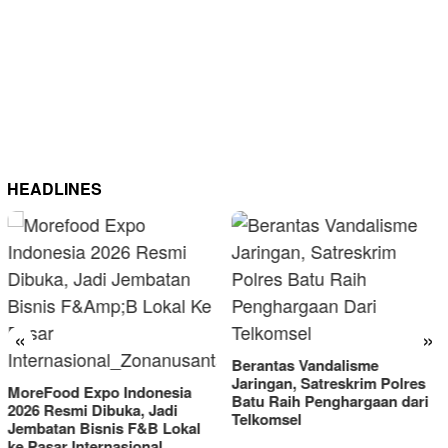
HEADLINES
«
»
Berantas Vandalisme
RM OG Alami Kenaikan
Jaringan, Satreskrim Polres
Omset di Porprov IX Jatim
Batu Raih Penghargaan dari
2025
Telkomsel