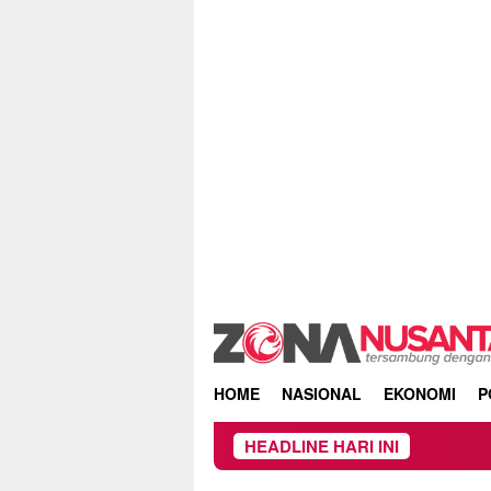
Skip
to
content
HOME
NASIONAL
EKONOMI
P
HEADLINE HARI INI
Owner 