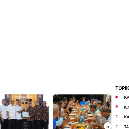
TOPI
KA
K
K
»
TA