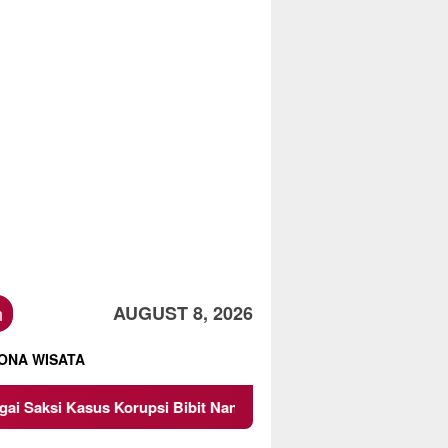
h
AUGUST 8, 2026
ONA WISATA
 Korupsi Bibit Nanas Sulsel Rp 52,4 Miliar
Pemkot Mal