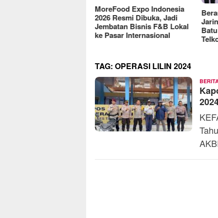
reFood Expo Indonesia
Berantas Vandalisme
RM O
6 Resmi Dibuka, Jadi
Jaringan, Satreskrim Polres
Omse
batan Bisnis F&B Lokal
Batu Raih Penghargaan dari
2025
Pasar Internasional
Telkomsel
TAG:
OPERASI LILIN 2024
BERIT
Kapo
2024
KEFA
Tahu
AKB