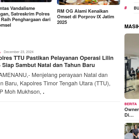
Manjakan Pelanggan,
RAT K
BU
Indosat Luncurkan IM3
Sejaht
G Alami Kenaikan
Platinum dengan Sentuhan
Kemen
t di Porprov IX Jatim
AI dalam Tiap Fiturnya
Model
MASI
Ali
December 23, 2024
A
lres TTU Pastikan Pelayanan Operasi Lilin
Kaba
 Siap Sambut Natal dan Tahun Baru
MENANU,- Menjelang perayaan Natal dan
n Baru, Kapolres Timor Tengah Utara (TTU),
P Moh Mukhson,
.
BERITA
Owner
Di…