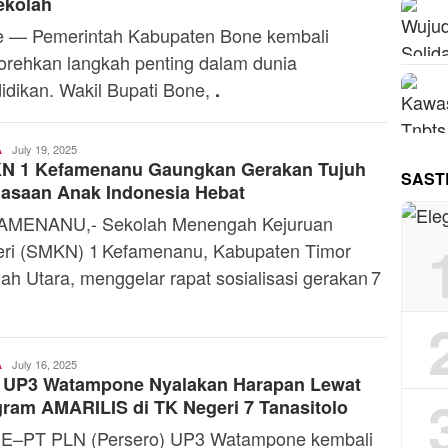
ekolah
 — Pemerintah Kabupaten Bone kembali
rehkan langkah penting dalam dunia
idikan. Wakil Bupati Bone,
.
Ali
July 19, 2025
A
N 1 Kefamenanu Gaungkan Gerakan Tujuh
Kaba
SAST
asaan Anak Indonesia Hebat
AMENANU,- Sekolah Menengah Kejuruan
ri (SMKN) 1 Kefamenanu, Kabupaten Timor
ah Utara, menggelar rapat sosialisasi gerakan 7
Admin
July 16, 2025
A
 UP3 Watampone Nyalakan Harapan Lewat
ram AMARILIS di TK Negeri 7 Tanasitolo
E–PT PLN (Persero) UP3 Watampone kembali