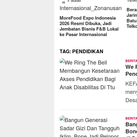
«
2025
Berantas Vandalisme
Jaringan, Satreskrim Polres
reFood Expo Indonesia
Batu Raih Penghargaan dari
6 Resmi Dibuka, Jadi
Telkomsel
batan Bisnis F&B Lokal
Pasar Internasional
TAG:
PENDIDIKAN
BERIT
We 
Pend
KEFA
meny
Des
BERIT
Bang
Bon