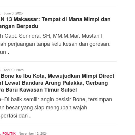
Admin
June 3, 2025
A
N 13 Makassar: Tempat di Mana Mimpi dan
angan Berpadu
 Capt. Sorindra, SH, MM.M.Mar. Mustahil
ah perjuangan tanpa kelu kesah dan goresan.
un
.
Admin
April 10, 2025
A
 Bone ke Ibu Kota, Mewujudkan Mimpi Direct
ht Lewat Bandara Arung Palakka, Gerbang
a Baru Kawasan Timur Sulsel
–Di balik semilir angin pesisir Bone, tersimpan
an besar yang siap mengubah wajah
sportasi dan
.
,
Toski
November 12, 2024
A
POLITIK