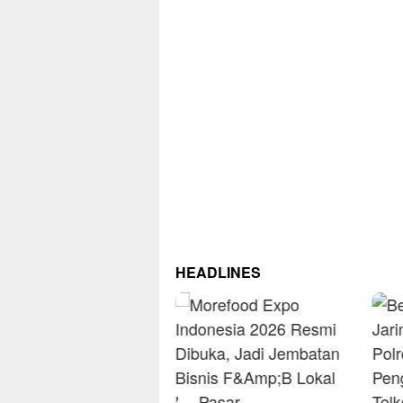
HEADLINES
RM O
Omse