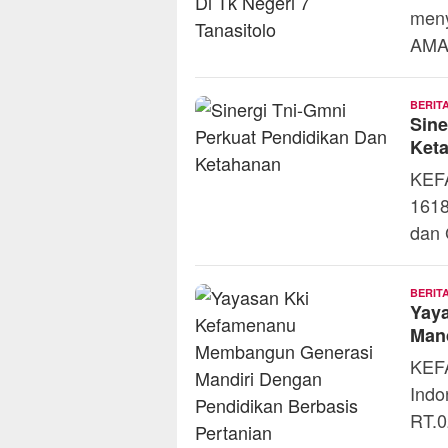
meny
AMAR
BERIT
Sine
Ket
KEFA
1618
dan 
BERIT
Yay
Mand
KEFA
Indo
RT.0