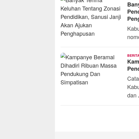
Bany
Pend
Pen
Kabu
nomo
BERIT
Kam
Pen
Cata
Kabu
dan