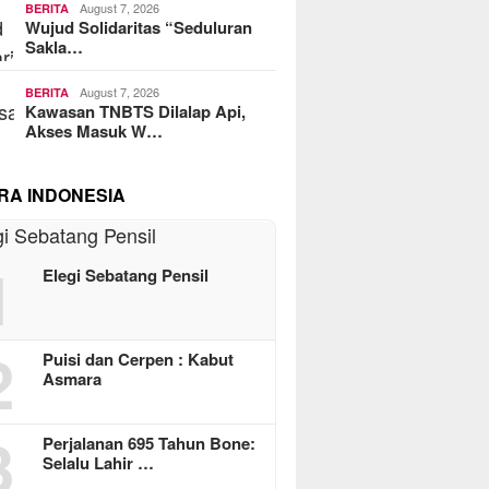
August 7, 2026
BERITA
Wujud Solidaritas “Seduluran
Sakla…
August 7, 2026
BERITA
Kawasan TNBTS Dilalap Api,
Akses Masuk W…
RA INDONESIA
1
Elegi Sebatang Pensil
2
Puisi dan Cerpen : Kabut
Asmara
3
Perjalanan 695 Tahun Bone:
Selalu Lahir …