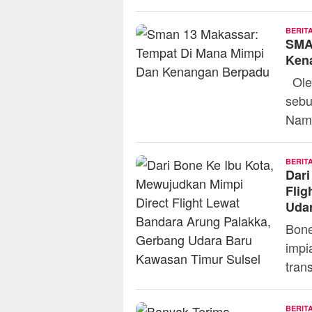
BERIT
SMA
Ken
Oleh
sebu
Nam
BERIT
Dari
Flig
Udar
Bone
impi
tran
BERIT