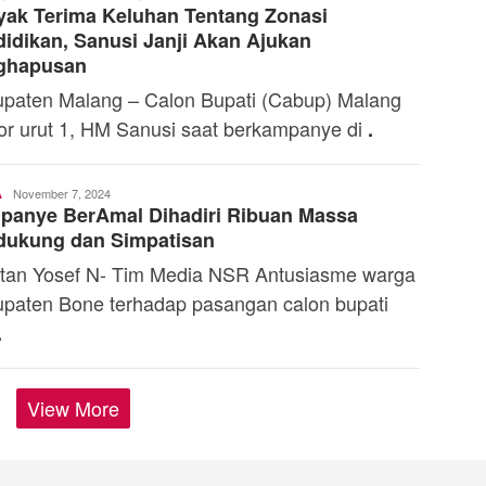
ak Terima Keluhan Tentang Zonasi
Dermaleksana
idikan, Sanusi Janji Akan Ajukan
ghapusan
paten Malang – Calon Bupati (Cabup) Malang
r urut 1, HM Sanusi saat berkampanye di
.
Admin
November 7, 2024
A
panye BerAmal Dihadiri Ribuan Massa
dukung dan Simpatisan
tan Yosef N- Tim Media NSR Antusiasme warga
paten Bone terhadap pasangan calon bupati
.
View More