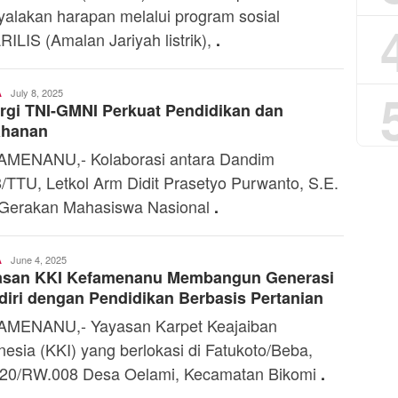
alakan harapan melalui program sosial
ILIS (Amalan Jariyah listrik),
.
Ali
July 8, 2025
A
rgi TNI-GMNI Perkuat Pendidikan dan
Kaba
ahanan
MENANU,- Kolaborasi antara Dandim
/TTU, Letkol Arm Didit Prasetyo Purwanto, S.E.
Gerakan Mahasiswa Nasional
.
Ali
June 4, 2025
A
asan KKI Kefamenanu Membangun Generasi
Kaba
iri dengan Pendidikan Berbasis Pertanian
MENANU,- Yayasan Karpet Keajaiban
nesia (KKI) yang berlokasi di Fatukoto/Beba,
20/RW.008 Desa Oelami, Kecamatan Bikomi
.