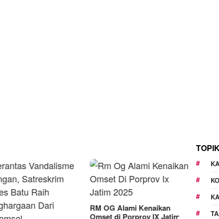
TOPI
KA
K
K
G Alami Kenaikan
TA
t di Porprov IX Jatim