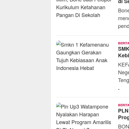
di S
Bone
meno
pend
BERIT
SMK
Kebi
KEF
Nege
Teng
.
BERIT
PLN
Prog
BON