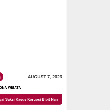
h
AUGUST 7, 2026
ONA WISATA
Korupsi Bibit Nanas Sulsel Rp 52,4 Miliar
Pemkot Malan