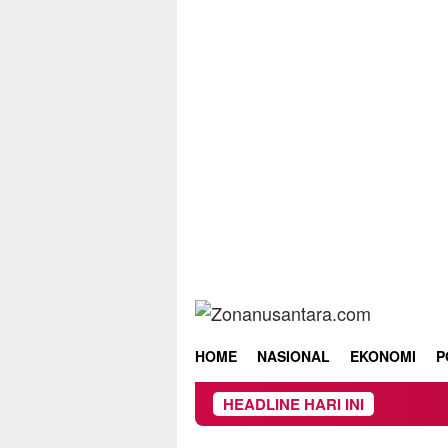
Skip
to
content
HOME
NASIONAL
EKONOMI
P
HEADLINE HARI INI
Owner D