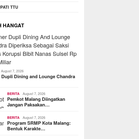
operasi Jasa Widyani
Beranta
PATI TTU
era Institut Perbanas,
Jaringa
kop Dorong Jadi Role
MoreFood Expo Indonesia
Batu Ra
 Koperasi Kampus
2026 Resmi Dibuka, Jadi
Telkoms
H HANGAT
Jembatan Bisnis F&B Lokal
ke Pasar Internasional
August 7, 2026
 Dupli Dining and Lounge Chandra
August 7, 2026
BERITA
Pemkot Malang Diingatkan
Jangan Paksakan…
August 7, 2026
BERITA
Program SRMP Kota Malang:
Bentuk Karakte…