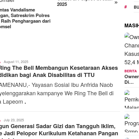
»
Manjakan Pelanggan,
RAT K
BU
Indosat Luncurkan IM3
Sejaht
Platinum dengan Sentuhan
Kemen
AI dalam Tiap Fiturnya
Model
MASI
Ali
August 11, 2025
A
Ring The Bell Membangun Kesetaraan Akses
Kaba
BERITA
idikan bagi Anak Disabilitas di TTU
Owner
Di…
MENANU,- Yayasan Sosial Ibu Anfrida Naob
elenggarakan kampanye We Ring The Bell di
a Lapeom
.
Admin
July 23, 2025
A
un Generasi Sadar Gizi dan Tangguh Iklim,
e Jadi Pelopor Kurikulum Ketahanan Pangan