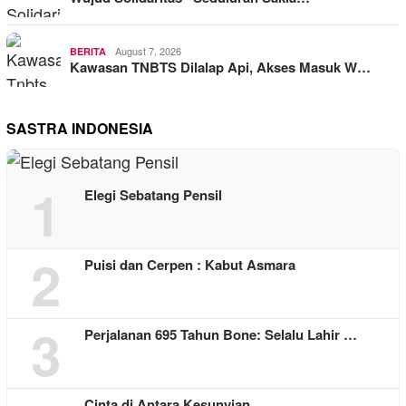
August 7, 2026
BERITA
Kawasan TNBTS Dilalap Api, Akses Masuk W…
SASTRA INDONESIA
1
Elegi Sebatang Pensil
2
Puisi dan Cerpen : Kabut Asmara
3
Perjalanan 695 Tahun Bone: Selalu Lahir …
Cinta di Antara Kesunyian