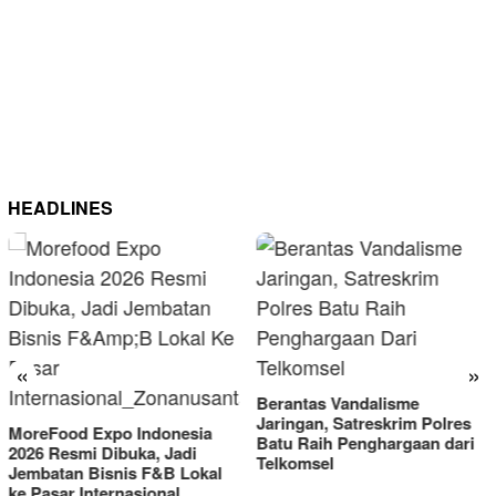
HEADLINES
«
»
Berantas Vandalisme
RM OG Alami Ke
Jaringan, Satreskrim Polres
Omset di Porprov
ndonesia
Batu Raih Penghargaan dari
2025
a, Jadi
Telkomsel
 F&B Lokal
ional