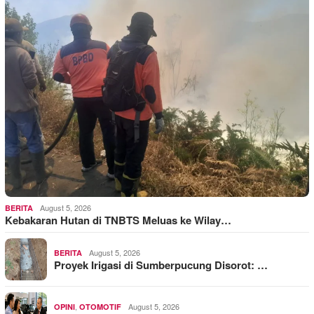
August 5, 2026
BERITA
Kebakaran Hutan di TNBTS Meluas ke Wilay…
August 5, 2026
BERITA
Proyek Irigasi di Sumberpucung Disorot: …
,
August 5, 2026
OPINI
OTOMOTIF