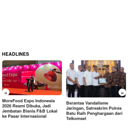
HEADLINES
«
»
Berantas Vandalisme
RM OG Alami Kenaikan
Jaringan, Satreskrim Polres
Omset di Porprov IX Jatim
Batu Raih Penghargaan dari
2025
Telkomsel