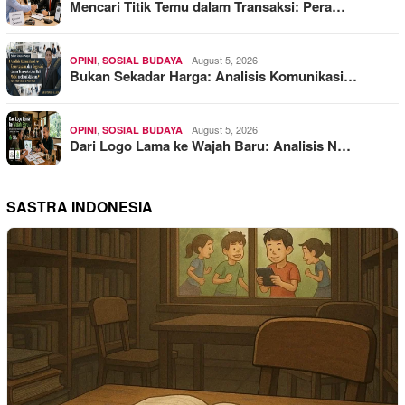
Mencari Titik Temu dalam Transaksi: Pera…
,
August 5, 2026
OPINI
SOSIAL BUDAYA
Bukan Sekadar Harga: Analisis Komunikasi…
,
August 5, 2026
OPINI
SOSIAL BUDAYA
Dari Logo Lama ke Wajah Baru: Analisis N…
SASTRA INDONESIA