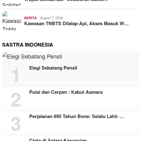
August 7, 2026
BERITA
Kawasan TNBTS Dilalap Api, Akses Masuk W…
SASTRA INDONESIA
1
Elegi Sebatang Pensil
2
Puisi dan Cerpen : Kabut Asmara
3
Perjalanan 695 Tahun Bone: Selalu Lahir …
Cinta di Antara Kesunyian