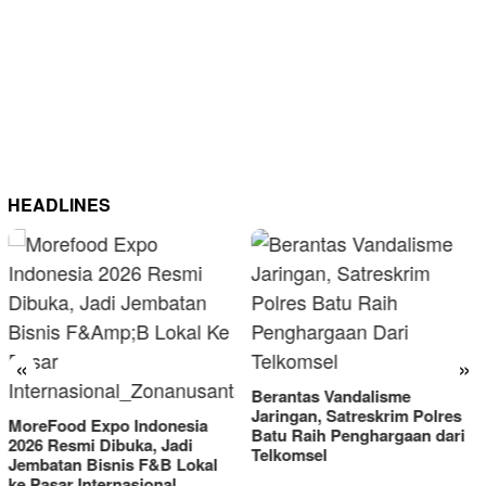
HEADLINES
«
»
Berantas Vandalisme
RM OG Al
Jaringan, Satreskrim Polres
Omset di 
 Expo Indonesia
Batu Raih Penghargaan dari
2025
i Dibuka, Jadi
Telkomsel
Bisnis F&B Lokal
nternasional