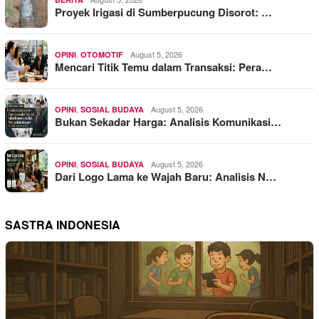
Proyek Irigasi di Sumberpucung Disorot: …
,
August 5, 2026
OPINI
OTOMOTIF
Mencari Titik Temu dalam Transaksi: Pera…
,
August 5, 2026
OPINI
SOSIAL BUDAYA
Bukan Sekadar Harga: Analisis Komunikasi…
,
August 5, 2026
OPINI
SOSIAL BUDAYA
Dari Logo Lama ke Wajah Baru: Analisis N…
SASTRA INDONESIA