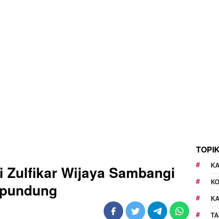
TOPI
KA
 Zulfikar Wijaya Sambangi
K
epundung
K
TA