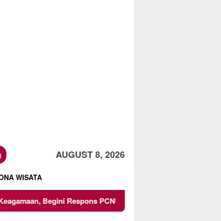
h
AUGUST 8, 2026
ONA WISATA
, Begini Respons PCNU dan Kampus
Owner Dupli Dining 