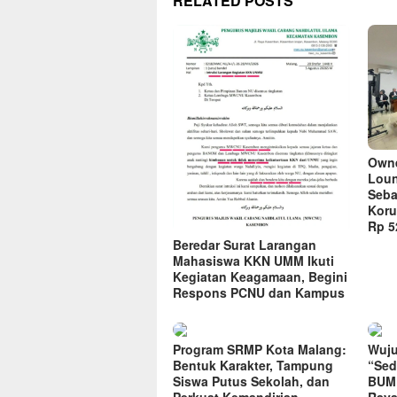
RELATED POSTS
Owne
Loun
Seba
Koru
Rp 52
Beredar Surat Larangan
Mahasiswa KKN UMM Ikuti
Kegiatan Keagamaan, Begini
Respons PCNU dan Kampus
Program SRMP Kota Malang:
Wuju
Bentuk Karakter, Tampung
“Sed
Siswa Putus Sekolah, dan
BUMD
Perkuat Kemandirian
Raya