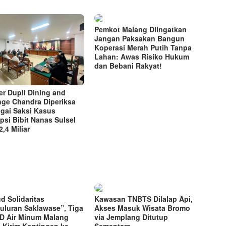
Pemkot Malang Diingatkan
Jangan Paksakan Bangun
Koperasi Merah Putih Tanpa
Lahan: Awas Risiko Hukum
dan Bebani Rakyat!
r Dupli Dining and
ge Chandra Diperiksa
gai Saksi Kasus
psi Bibit Nanas Sulsel
,4 Miliar
d Solidaritas
Kawasan TNBTS Dilalap Api,
uluran Saklawase”, Tiga
Akses Masuk Wisata Bromo
 Air Minum Malang
via Jemplang Ditutup
 Kirim Kontingen ke
Sementara