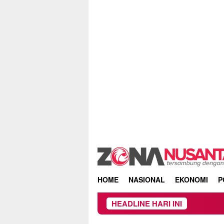
Skip
to
content
HOME
NASIONAL
EKONOMI
P
HEADLINE HARI INI
Beredar S