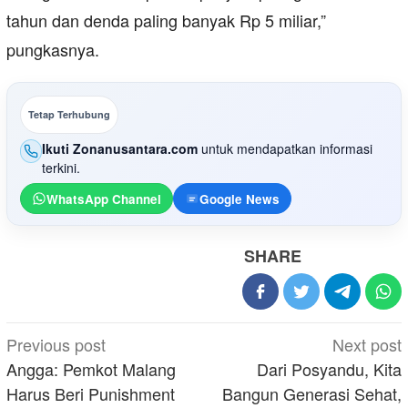
tahun dan denda paling banyak Rp 5 miliar,”
pungkasnya.
Tetap Terhubung
Ikuti Zonanusantara.com
untuk mendapatkan informasi
terkini.
WhatsApp Channel
Google News
SHARE
Post
Previous post
Next post
navigation
Angga: Pemkot Malang
Dari Posyandu, Kita
Harus Beri Punishment
Bangun Generasi Sehat,