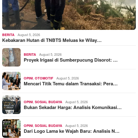
August 5, 2026
BERITA
Kebakaran Hutan di TNBTS Meluas ke Wilay…
August 5, 2026
BERITA
Proyek Irigasi di Sumberpucung Disorot: …
,
August 5, 2026
OPINI
OTOMOTIF
Mencari Titik Temu dalam Transaksi: Pera…
,
August 5, 2026
OPINI
SOSIAL BUDAYA
Bukan Sekadar Harga: Analisis Komunikasi…
,
August 5, 2026
OPINI
SOSIAL BUDAYA
Dari Logo Lama ke Wajah Baru: Analisis N…