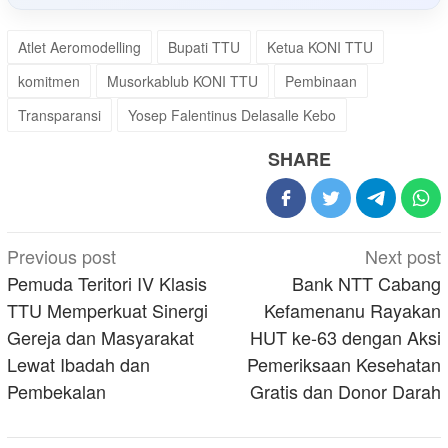
Atlet Aeromodelling
Bupati TTU
Ketua KONI TTU
komitmen
Musorkablub KONI TTU
Pembinaan
Transparansi
Yosep Falentinus Delasalle Kebo
SHARE
Post
Previous post
Next post
navigation
Pemuda Teritori IV Klasis
Bank NTT Cabang
TTU Memperkuat Sinergi
Kefamenanu Rayakan
Gereja dan Masyarakat
HUT ke-63 dengan Aksi
Lewat Ibadah dan
Pemeriksaan Kesehatan
Pembekalan
Gratis dan Donor Darah