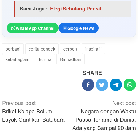
Baca Juga :
Elegi Sebatang Pensil
WhatsApp Channel
Google News
berbagi
cerita pendek
cerpen
inspiratif
kebahagiaan
kurma
Ramadhan
SHARE
Post
Previous post
Next post
navigation
Briket Kelapa Belum
Negara dengan Waktu
Layak Gantikan Batubara
Puasa Terlama di Dunia,
Ada yang Sampai 20 Jam