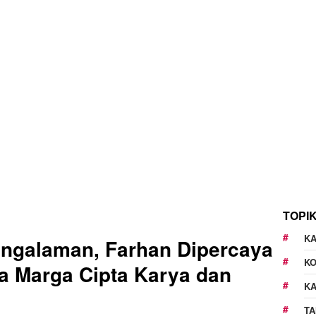
TOPI
KA
engalaman, Farhan Dipercaya
K
a Marga Cipta Karya dan
K
TA