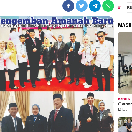
BU
MASI
BERITA
Owner
Di…