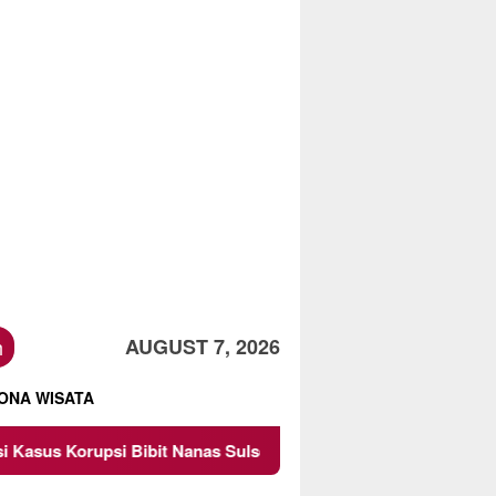
h
AUGUST 7, 2026
ONA WISATA
s Sulsel Rp 52,4 Miliar
Pemkot Malang Diingatkan Jang