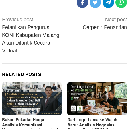
Post
Previous post
Next post
navigation
Pelantikan Pengurus
Cerpen : Penantian
KONI Kabupaten Malang
Akan Dilantik Secara
Virtual
RELATED POSTS
Bukan Sekadar Harga:
Dari Logo Lama ke Wajah
Analisis Komunikasi,
Baru: Analisis Negosiasi