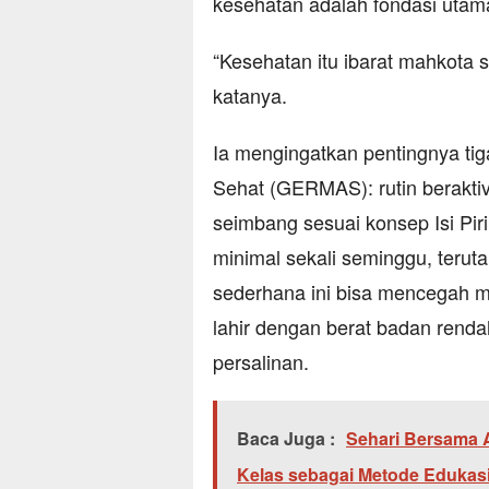
kesehatan adalah fondasi utam
“Kesehatan itu ibarat mahkota seo
katanya.
Ia mengingatkan pentingnya ti
Sehat (GERMAS): rutin beraktiv
seimbang sesuai konsep Isi Pi
minimal sekali seminggu, teru
sederhana ini bisa mencegah m
lahir dengan berat badan renda
persalinan.
Baca Juga :
Sehari Bersama A
Kelas sebagai Metode Edukasi 