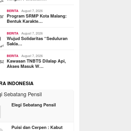
August 7, 2026
BERITA
Program SRMP Kota Malang:
Bentuk Karakte…
August 7, 2026
BERITA
Wujud Solidaritas “Seduluran
Sakla…
August 7, 2026
BERITA
Kawasan TNBTS Dilalap Api,
Akses Masuk W…
RA INDONESIA
1
Elegi Sebatang Pensil
Puisi dan Cerpen : Kabut