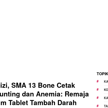
TOPI
KA
izi, SMA 13 Bone Cetak
K
unting dan Anemia: Remaja
K
um Tablet Tambah Darah
TA