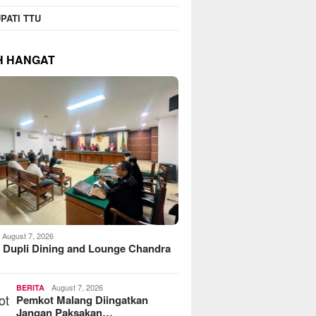
PATI TTU
H HANGAT
August 7, 2026
 Dupli Dining and Lounge Chandra
August 7, 2026
BERITA
Pemkot Malang Diingatkan
Jangan Paksakan…