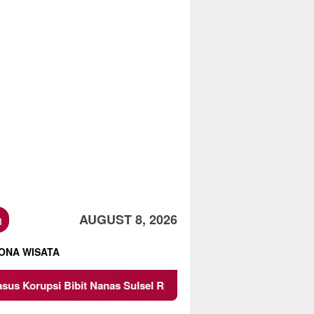
h
AUGUST 8, 2026
ONA WISATA
anas Sulsel Rp 52,4 Miliar
Pemkot Malang Diingatkan J