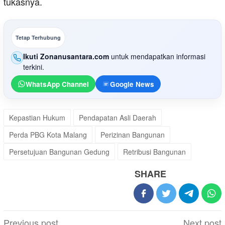
tukasnya.
Tetap Terhubung
Ikuti Zonanusantara.com
untuk mendapatkan informasi
terkini.
WhatsApp Channel
Google News
Kepastian Hukum
Pendapatan Asli Daerah
Perda PBG Kota Malang
Perizinan Bangunan
Persetujuan Bangunan Gedung
Retribusi Bangunan
SHARE
Post
Previous post
Next post