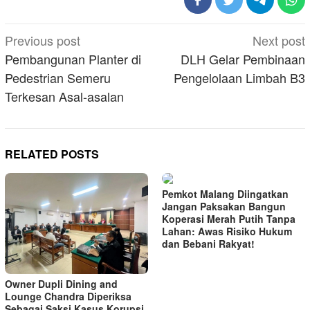
Post
Previous post
Next post
navigation
Pembangunan Planter di
DLH Gelar Pembinaan
Pedestrian Semeru
Pengelolaan Limbah B3
Terkesan Asal-asalan
RELATED POSTS
Pemkot Malang Diingatkan
Jangan Paksakan Bangun
Koperasi Merah Putih Tanpa
Lahan: Awas Risiko Hukum
dan Bebani Rakyat!
Owner Dupli Dining and
Lounge Chandra Diperiksa
Sebagai Saksi Kasus Korupsi