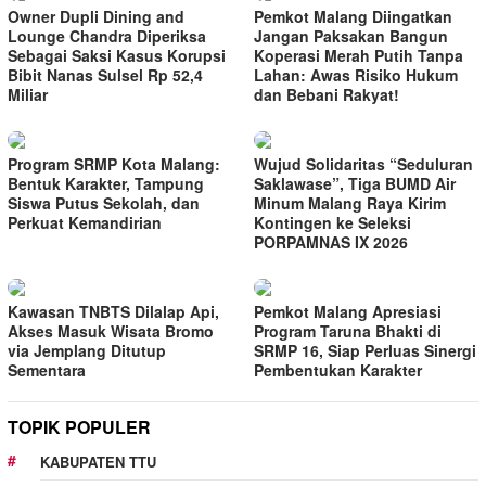
Owner Dupli Dining and
Pemkot Malang Diingatkan
Lounge Chandra Diperiksa
Jangan Paksakan Bangun
Sebagai Saksi Kasus Korupsi
Koperasi Merah Putih Tanpa
Bibit Nanas Sulsel Rp 52,4
Lahan: Awas Risiko Hukum
Miliar
dan Bebani Rakyat!
Program SRMP Kota Malang:
Wujud Solidaritas “Seduluran
Bentuk Karakter, Tampung
Saklawase”, Tiga BUMD Air
Siswa Putus Sekolah, dan
Minum Malang Raya Kirim
Perkuat Kemandirian
Kontingen ke Seleksi
PORPAMNAS IX 2026
Kawasan TNBTS Dilalap Api,
Pemkot Malang Apresiasi
Akses Masuk Wisata Bromo
Program Taruna Bhakti di
via Jemplang Ditutup
SRMP 16, Siap Perluas Sinergi
Sementara
Pembentukan Karakter
TOPIK POPULER
KABUPATEN TTU