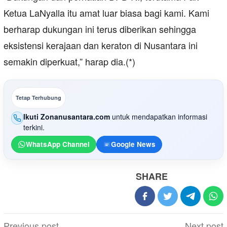
Ketua LaNyalla itu amat luar biasa bagi kami. Kami
berharap dukungan ini terus diberikan sehingga
eksistensi kerajaan dan keraton di Nusantara ini
semakin diperkuat,” harap dia.(*)
Tetap Terhubung
Ikuti Zonanusantara.com
untuk mendapatkan informasi
terkini.
WhatsApp Channel
Google News
SHARE
Post
Previous post
Next post