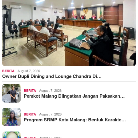
August 7, 2026
BERITA
Owner Dupli Dining and Lounge Chandra Di…
August 7, 2026
BERITA
Pemkot Malang Diingatkan Jangan Paksakan…
August 7, 2026
BERITA
Program SRMP Kota Malang: Bentuk Karakte…
August 7, 2026
BERITA