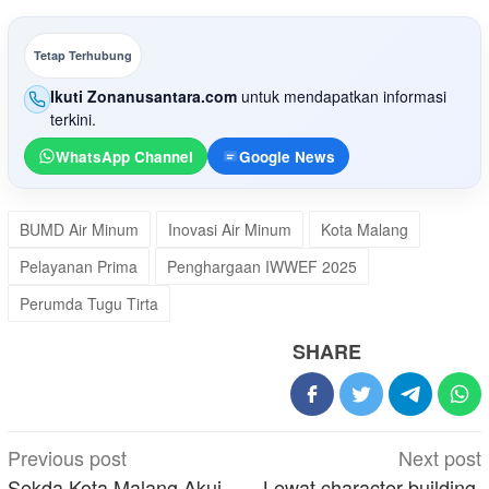
Tetap Terhubung
Ikuti Zonanusantara.com
untuk mendapatkan informasi
terkini.
WhatsApp Channel
Google News
BUMD Air Minum
Inovasi Air Minum
Kota Malang
Pelayanan Prima
Penghargaan IWWEF 2025
Perumda Tugu Tirta
SHARE
Post
Previous post
Next post
navigation
Sekda Kota Malang Akui
Lewat character building,